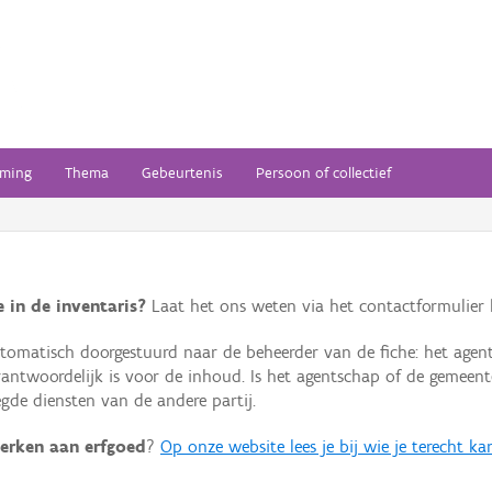
ming
Thema
Gebeurtenis
Persoon of collectief
 in de inventaris?
Laat het ons weten via het contactformulier h
omatisch doorgestuurd naar de beheerder van de fiche: het agen
verantwoordelijk is voor de inhoud. Is het agentschap of de geme
de diensten van de andere partij.
erken aan erfgoed
?
Op onze website lees je bij wie je terecht ka