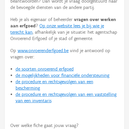
beantwoorden? Dan wordt je vraag doorgestuurd naar
Persoon of collectief
de bevoegde diensten van de andere partij.
Downloads
Heb je als eigenaar of beheerder
vragen over werken
aan erfgoed
?
Op onze website lees je bij wie je
Hergebruik
terecht kan
, afhankelijk van je situatie: het agentschap
Onroerend Erfgoed of je stad of gemeente.
Aanmelden
Op
www.onroerenderfgoed.be
vind je antwoord op
vragen over:
de soorten onroerend erfgoed
de mogelijkheden voor financiële ondersteuning
de procedure en rechtsgevolgen van een
bescherming
de procedure en rechtsgevolgen van een vaststelling
van een inventaris
Over welke fiche gaat jouw vraag?