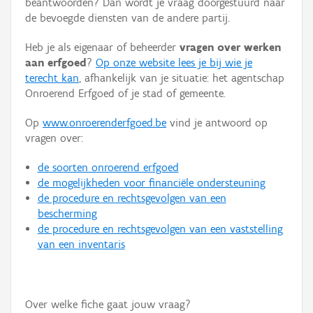
beantwoorden? Dan wordt je vraag doorgestuurd naar
Persoon of collectief
de bevoegde diensten van de andere partij.
Downloads
Heb je als eigenaar of beheerder
vragen over werken
aan erfgoed
?
Op onze website lees je bij wie je
Hergebruik
terecht kan
, afhankelijk van je situatie: het agentschap
Onroerend Erfgoed of je stad of gemeente.
Aanmelden
Op
www.onroerenderfgoed.be
vind je antwoord op
vragen over:
de soorten onroerend erfgoed
de mogelijkheden voor financiële ondersteuning
de procedure en rechtsgevolgen van een
bescherming
de procedure en rechtsgevolgen van een vaststelling
van een inventaris
Over welke fiche gaat jouw vraag?