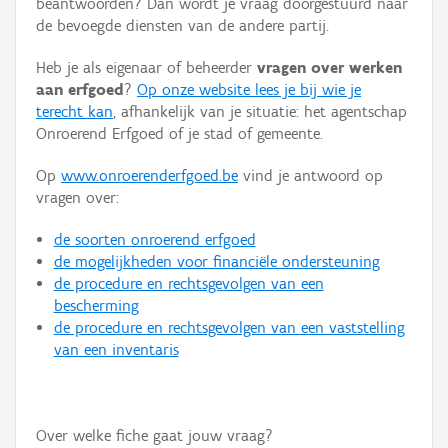
beantwoorden? Dan wordt je vraag doorgestuurd naar
Persoon of collectief
de bevoegde diensten van de andere partij.
Downloads
Heb je als eigenaar of beheerder
vragen over werken
aan erfgoed
?
Op onze website lees je bij wie je
Hergebruik
terecht kan
, afhankelijk van je situatie: het agentschap
Onroerend Erfgoed of je stad of gemeente.
Aanmelden
Op
www.onroerenderfgoed.be
vind je antwoord op
vragen over:
de soorten onroerend erfgoed
de mogelijkheden voor financiële ondersteuning
de procedure en rechtsgevolgen van een
bescherming
de procedure en rechtsgevolgen van een vaststelling
van een inventaris
Over welke fiche gaat jouw vraag?