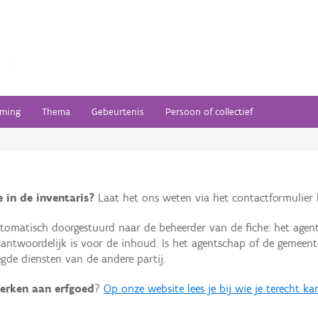
ming
Thema
Gebeurtenis
Persoon of collectief
 in de inventaris?
Laat het ons weten via het contactformulier h
omatisch doorgestuurd naar de beheerder van de fiche: het agen
verantwoordelijk is voor de inhoud. Is het agentschap of de geme
de diensten van de andere partij.
erken aan erfgoed
?
Op onze website lees je bij wie je terecht ka