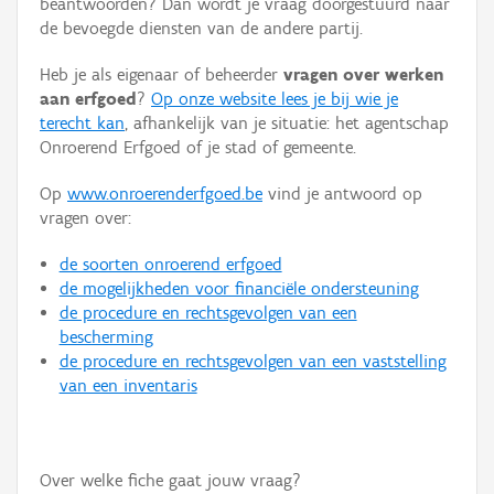
beantwoorden? Dan wordt je vraag doorgestuurd naar
Persoon of collectief
de bevoegde diensten van de andere partij.
Downloads
Heb je als eigenaar of beheerder
vragen over werken
aan erfgoed
?
Op onze website lees je bij wie je
Hergebruik
terecht kan
, afhankelijk van je situatie: het agentschap
Onroerend Erfgoed of je stad of gemeente.
Aanmelden
Op
www.onroerenderfgoed.be
vind je antwoord op
vragen over:
de soorten onroerend erfgoed
de mogelijkheden voor financiële ondersteuning
de procedure en rechtsgevolgen van een
bescherming
de procedure en rechtsgevolgen van een vaststelling
van een inventaris
Over welke fiche gaat jouw vraag?