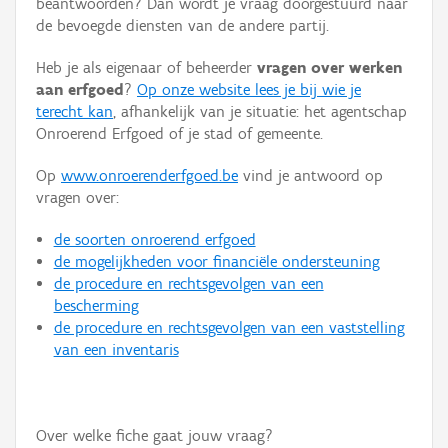
beantwoorden? Dan wordt je vraag doorgestuurd naar
Persoon of collectief
de bevoegde diensten van de andere partij.
Downloads
Heb je als eigenaar of beheerder
vragen over werken
aan erfgoed
?
Op onze website lees je bij wie je
Hergebruik
terecht kan
, afhankelijk van je situatie: het agentschap
Onroerend Erfgoed of je stad of gemeente.
Aanmelden
Op
www.onroerenderfgoed.be
vind je antwoord op
vragen over:
de soorten onroerend erfgoed
de mogelijkheden voor financiële ondersteuning
de procedure en rechtsgevolgen van een
bescherming
de procedure en rechtsgevolgen van een vaststelling
van een inventaris
Over welke fiche gaat jouw vraag?