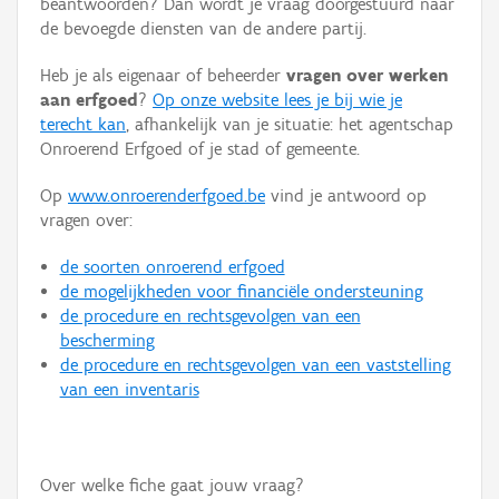
beantwoorden? Dan wordt je vraag doorgestuurd naar
Persoon of collectief
de bevoegde diensten van de andere partij.
Downloads
Heb je als eigenaar of beheerder
vragen over werken
aan erfgoed
?
Op onze website lees je bij wie je
Hergebruik
terecht kan
, afhankelijk van je situatie: het agentschap
Onroerend Erfgoed of je stad of gemeente.
Aanmelden
Op
www.onroerenderfgoed.be
vind je antwoord op
vragen over:
de soorten onroerend erfgoed
de mogelijkheden voor financiële ondersteuning
de procedure en rechtsgevolgen van een
bescherming
de procedure en rechtsgevolgen van een vaststelling
van een inventaris
Over welke fiche gaat jouw vraag?