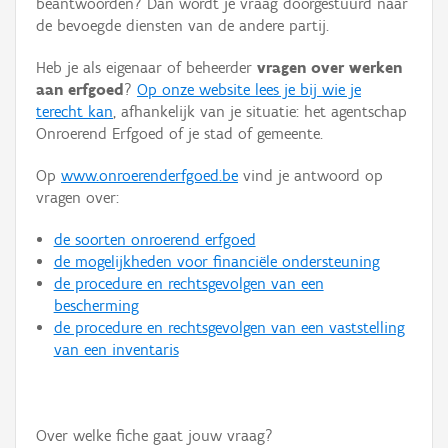
beantwoorden? Dan wordt je vraag doorgestuurd naar
Persoon of collectief
de bevoegde diensten van de andere partij.
Downloads
Heb je als eigenaar of beheerder
vragen over werken
aan erfgoed
?
Op onze website lees je bij wie je
Hergebruik
terecht kan
, afhankelijk van je situatie: het agentschap
Onroerend Erfgoed of je stad of gemeente.
Aanmelden
Op
www.onroerenderfgoed.be
vind je antwoord op
vragen over:
de soorten onroerend erfgoed
de mogelijkheden voor financiële ondersteuning
de procedure en rechtsgevolgen van een
bescherming
de procedure en rechtsgevolgen van een vaststelling
van een inventaris
Over welke fiche gaat jouw vraag?