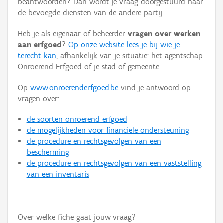
beantwoorden? Dan wordt je vraag doorgestuurd naar
Persoon of collectief
de bevoegde diensten van de andere partij.
Downloads
Heb je als eigenaar of beheerder
vragen over werken
aan erfgoed
?
Op onze website lees je bij wie je
Hergebruik
terecht kan
, afhankelijk van je situatie: het agentschap
Onroerend Erfgoed of je stad of gemeente.
Aanmelden
Op
www.onroerenderfgoed.be
vind je antwoord op
vragen over:
de soorten onroerend erfgoed
de mogelijkheden voor financiële ondersteuning
de procedure en rechtsgevolgen van een
bescherming
de procedure en rechtsgevolgen van een vaststelling
van een inventaris
Over welke fiche gaat jouw vraag?