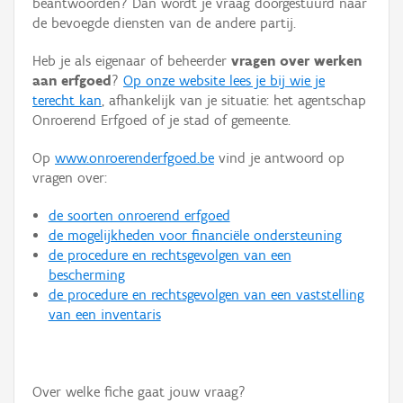
beantwoorden? Dan wordt je vraag doorgestuurd naar
Persoon of collectief
de bevoegde diensten van de andere partij.
Downloads
Heb je als eigenaar of beheerder
vragen over werken
aan erfgoed
?
Op onze website lees je bij wie je
Hergebruik
terecht kan
, afhankelijk van je situatie: het agentschap
Onroerend Erfgoed of je stad of gemeente.
Aanmelden
Op
www.onroerenderfgoed.be
vind je antwoord op
vragen over:
de soorten onroerend erfgoed
de mogelijkheden voor financiële ondersteuning
de procedure en rechtsgevolgen van een
bescherming
de procedure en rechtsgevolgen van een vaststelling
van een inventaris
Over welke fiche gaat jouw vraag?