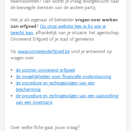
beantwoorden? Dan wordt je vraag doorgestuurd naar
Persoon of collectief
de bevoegde diensten van de andere partij.
Downloads
Heb je als eigenaar of beheerder
vragen over werken
aan erfgoed
?
Op onze website lees je bij wie je
Hergebruik
terecht kan
, afhankelijk van je situatie: het agentschap
Onroerend Erfgoed of je stad of gemeente.
Aanmelden
Op
www.onroerenderfgoed.be
vind je antwoord op
vragen over:
de soorten onroerend erfgoed
de mogelijkheden voor financiële ondersteuning
de procedure en rechtsgevolgen van een
bescherming
de procedure en rechtsgevolgen van een vaststelling
van een inventaris
Over welke fiche gaat jouw vraag?