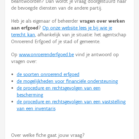
beantwoorden? Dan wordt je vraag doorgestuurd naar
Persoon of collectief
de bevoegde diensten van de andere partij.
Downloads
Heb je als eigenaar of beheerder
vragen over werken
aan erfgoed
?
Op onze website lees je bij wie je
Hergebruik
terecht kan
, afhankelijk van je situatie: het agentschap
Onroerend Erfgoed of je stad of gemeente.
Aanmelden
Op
www.onroerenderfgoed.be
vind je antwoord op
vragen over:
de soorten onroerend erfgoed
de mogelijkheden voor financiële ondersteuning
de procedure en rechtsgevolgen van een
bescherming
de procedure en rechtsgevolgen van een vaststelling
van een inventaris
Over welke fiche gaat jouw vraag?