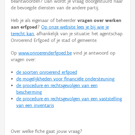
beantwoorden? Dan wordt je vraag doorgestuurd naar
Persoon of collectief
de bevoegde diensten van de andere partij.
Downloads
Heb je als eigenaar of beheerder
vragen over werken
aan erfgoed
?
Op onze website lees je bij wie je
Hergebruik
terecht kan
, afhankelijk van je situatie: het agentschap
Onroerend Erfgoed of je stad of gemeente.
Aanmelden
Op
www.onroerenderfgoed.be
vind je antwoord op
vragen over:
de soorten onroerend erfgoed
de mogelijkheden voor financiële ondersteuning
de procedure en rechtsgevolgen van een
bescherming
de procedure en rechtsgevolgen van een vaststelling
van een inventaris
Over welke fiche gaat jouw vraag?