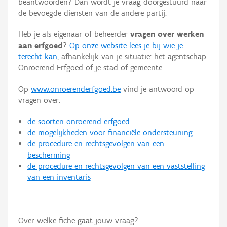
beantwoorden? Dan wordt je vraag doorgestuurd naar
Persoon of collectief
de bevoegde diensten van de andere partij.
Downloads
Heb je als eigenaar of beheerder
vragen over werken
aan erfgoed
?
Op onze website lees je bij wie je
Hergebruik
terecht kan
, afhankelijk van je situatie: het agentschap
Onroerend Erfgoed of je stad of gemeente.
Aanmelden
Op
www.onroerenderfgoed.be
vind je antwoord op
vragen over:
de soorten onroerend erfgoed
de mogelijkheden voor financiële ondersteuning
de procedure en rechtsgevolgen van een
bescherming
de procedure en rechtsgevolgen van een vaststelling
van een inventaris
Over welke fiche gaat jouw vraag?