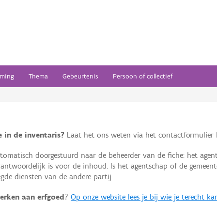
ming
Thema
Gebeurtenis
Persoon of collectief
 in de inventaris?
Laat het ons weten via het contactformulier h
omatisch doorgestuurd naar de beheerder van de fiche: het agen
verantwoordelijk is voor de inhoud. Is het agentschap of de geme
de diensten van de andere partij.
erken aan erfgoed
?
Op onze website lees je bij wie je terecht ka