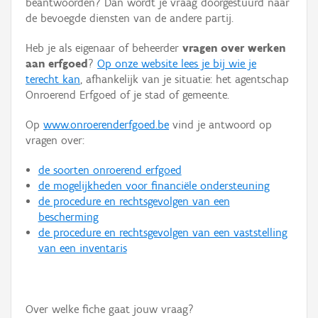
beantwoorden? Dan wordt je vraag doorgestuurd naar
Persoon of collectief
de bevoegde diensten van de andere partij.
Downloads
Heb je als eigenaar of beheerder
vragen over werken
aan erfgoed
?
Op onze website lees je bij wie je
Hergebruik
terecht kan
, afhankelijk van je situatie: het agentschap
Onroerend Erfgoed of je stad of gemeente.
Aanmelden
Op
www.onroerenderfgoed.be
vind je antwoord op
vragen over:
de soorten onroerend erfgoed
de mogelijkheden voor financiële ondersteuning
de procedure en rechtsgevolgen van een
bescherming
de procedure en rechtsgevolgen van een vaststelling
van een inventaris
Over welke fiche gaat jouw vraag?