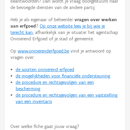
beantwoorden? Dan wordt je vraag doorgestuurd naar
Persoon of collectief
de bevoegde diensten van de andere partij.
Downloads
Heb je als eigenaar of beheerder
vragen over werken
aan erfgoed
?
Op onze website lees je bij wie je
Hergebruik
terecht kan
, afhankelijk van je situatie: het agentschap
Onroerend Erfgoed of je stad of gemeente.
Aanmelden
Op
www.onroerenderfgoed.be
vind je antwoord op
vragen over:
de soorten onroerend erfgoed
de mogelijkheden voor financiële ondersteuning
de procedure en rechtsgevolgen van een
bescherming
de procedure en rechtsgevolgen van een vaststelling
van een inventaris
Over welke fiche gaat jouw vraag?