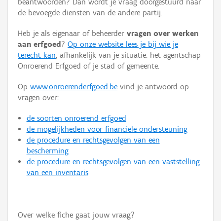
beantwoorden? Dan wordt je vraag doorgestuurd naar
Persoon of collectief
de bevoegde diensten van de andere partij.
Downloads
Heb je als eigenaar of beheerder
vragen over werken
aan erfgoed
?
Op onze website lees je bij wie je
Hergebruik
terecht kan
, afhankelijk van je situatie: het agentschap
Onroerend Erfgoed of je stad of gemeente.
Aanmelden
Op
www.onroerenderfgoed.be
vind je antwoord op
vragen over:
de soorten onroerend erfgoed
de mogelijkheden voor financiële ondersteuning
de procedure en rechtsgevolgen van een
bescherming
de procedure en rechtsgevolgen van een vaststelling
van een inventaris
Over welke fiche gaat jouw vraag?