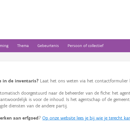
ming
Thema
Gebeurtenis
Persoon of collectief
 in de inventaris?
Laat het ons weten via het contactformulier h
omatisch doorgestuurd naar de beheerder van de fiche: het agen
verantwoordelijk is voor de inhoud. Is het agentschap of de geme
de diensten van de andere partij.
erken aan erfgoed
?
Op onze website lees je bij wie je terecht ka