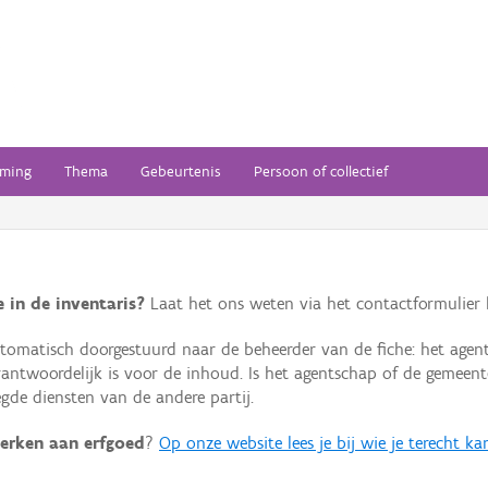
ming
Thema
Gebeurtenis
Persoon of collectief
 in de inventaris?
Laat het ons weten via het contactformulier h
omatisch doorgestuurd naar de beheerder van de fiche: het agen
verantwoordelijk is voor de inhoud. Is het agentschap of de geme
de diensten van de andere partij.
erken aan erfgoed
?
Op onze website lees je bij wie je terecht ka