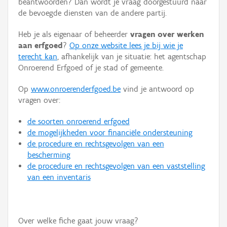
beantwoorden? Dan wordt je vraag doorgestuurd naar
Persoon of collectief
de bevoegde diensten van de andere partij.
Downloads
Heb je als eigenaar of beheerder
vragen over werken
aan erfgoed
?
Op onze website lees je bij wie je
Hergebruik
terecht kan
, afhankelijk van je situatie: het agentschap
Onroerend Erfgoed of je stad of gemeente.
Aanmelden
Op
www.onroerenderfgoed.be
vind je antwoord op
vragen over:
de soorten onroerend erfgoed
de mogelijkheden voor financiële ondersteuning
de procedure en rechtsgevolgen van een
bescherming
de procedure en rechtsgevolgen van een vaststelling
van een inventaris
Over welke fiche gaat jouw vraag?