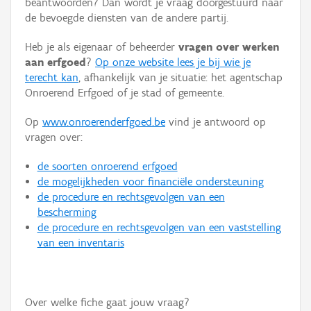
beantwoorden? Dan wordt je vraag doorgestuurd naar
Persoon of collectief
de bevoegde diensten van de andere partij.
Downloads
Heb je als eigenaar of beheerder
vragen over werken
aan erfgoed
?
Op onze website lees je bij wie je
Hergebruik
terecht kan
, afhankelijk van je situatie: het agentschap
Onroerend Erfgoed of je stad of gemeente.
Aanmelden
Op
www.onroerenderfgoed.be
vind je antwoord op
vragen over:
de soorten onroerend erfgoed
de mogelijkheden voor financiële ondersteuning
de procedure en rechtsgevolgen van een
bescherming
de procedure en rechtsgevolgen van een vaststelling
van een inventaris
Over welke fiche gaat jouw vraag?