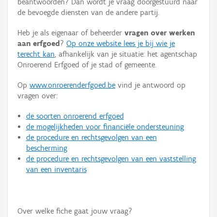
beantwoorden? Dan wordt je vraag doorgestuurd naar
Persoon of collectief
de bevoegde diensten van de andere partij.
Downloads
Heb je als eigenaar of beheerder
vragen over werken
aan erfgoed
?
Op onze website lees je bij wie je
Hergebruik
terecht kan
, afhankelijk van je situatie: het agentschap
Onroerend Erfgoed of je stad of gemeente.
Aanmelden
Op
www.onroerenderfgoed.be
vind je antwoord op
vragen over:
de soorten onroerend erfgoed
de mogelijkheden voor financiële ondersteuning
de procedure en rechtsgevolgen van een
bescherming
de procedure en rechtsgevolgen van een vaststelling
van een inventaris
Over welke fiche gaat jouw vraag?