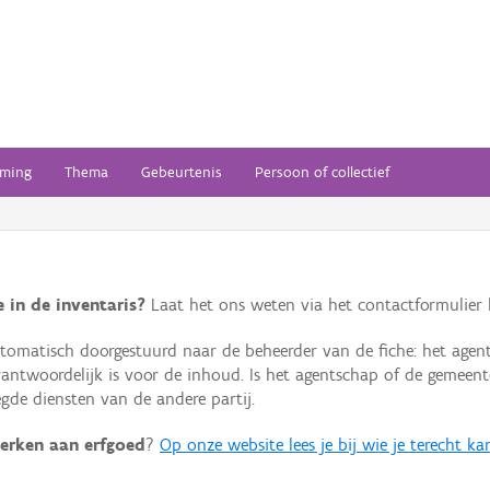
ming
Thema
Gebeurtenis
Persoon of collectief
 in de inventaris?
Laat het ons weten via het contactformulier h
omatisch doorgestuurd naar de beheerder van de fiche: het agen
verantwoordelijk is voor de inhoud. Is het agentschap of de geme
de diensten van de andere partij.
erken aan erfgoed
?
Op onze website lees je bij wie je terecht ka