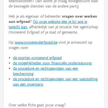
beantwoorden? Dan wordt je vraag doorgestuurd naar
Persoon of collectief
de bevoegde diensten van de andere partij.
Downloads
Heb je als eigenaar of beheerder
vragen over werken
aan erfgoed
?
Op onze website lees je bij wie je
Hergebruik
terecht kan
, afhankelijk van je situatie: het agentschap
Onroerend Erfgoed of je stad of gemeente.
Aanmelden
Op
www.onroerenderfgoed.be
vind je antwoord op
vragen over:
de soorten onroerend erfgoed
de mogelijkheden voor financiële ondersteuning
de procedure en rechtsgevolgen van een
bescherming
de procedure en rechtsgevolgen van een vaststelling
van een inventaris
Over welke fiche gaat jouw vraag?