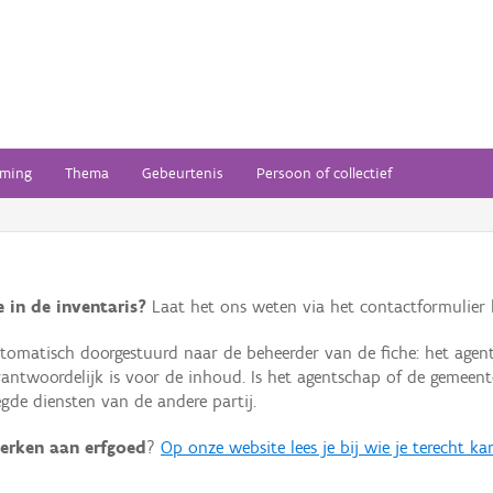
ming
Thema
Gebeurtenis
Persoon of collectief
 in de inventaris?
Laat het ons weten via het contactformulier h
omatisch doorgestuurd naar de beheerder van de fiche: het agen
verantwoordelijk is voor de inhoud. Is het agentschap of de geme
de diensten van de andere partij.
erken aan erfgoed
?
Op onze website lees je bij wie je terecht ka