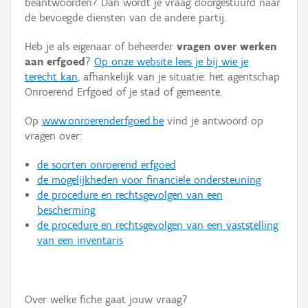
beantwoorden? Dan wordt je vraag doorgestuurd naar
Persoon of collectief
de bevoegde diensten van de andere partij.
Downloads
Heb je als eigenaar of beheerder
vragen over werken
aan erfgoed
?
Op onze website lees je bij wie je
Hergebruik
terecht kan
, afhankelijk van je situatie: het agentschap
Onroerend Erfgoed of je stad of gemeente.
Aanmelden
Op
www.onroerenderfgoed.be
vind je antwoord op
vragen over:
de soorten onroerend erfgoed
de mogelijkheden voor financiële ondersteuning
de procedure en rechtsgevolgen van een
bescherming
de procedure en rechtsgevolgen van een vaststelling
van een inventaris
Over welke fiche gaat jouw vraag?