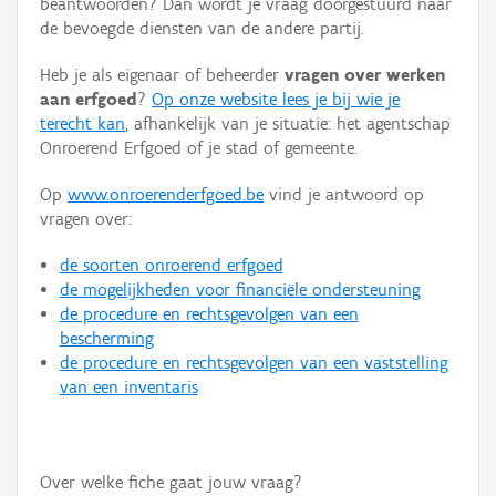
beantwoorden? Dan wordt je vraag doorgestuurd naar
Persoon of collectief
de bevoegde diensten van de andere partij.
Downloads
Heb je als eigenaar of beheerder
vragen over werken
aan erfgoed
?
Op onze website lees je bij wie je
Hergebruik
terecht kan
, afhankelijk van je situatie: het agentschap
Onroerend Erfgoed of je stad of gemeente.
Aanmelden
Op
www.onroerenderfgoed.be
vind je antwoord op
vragen over:
de soorten onroerend erfgoed
de mogelijkheden voor financiële ondersteuning
de procedure en rechtsgevolgen van een
bescherming
de procedure en rechtsgevolgen van een vaststelling
van een inventaris
Over welke fiche gaat jouw vraag?