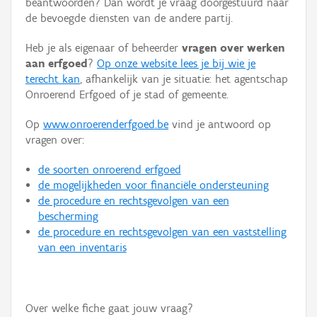
beantwoorden? Dan wordt je vraag doorgestuurd naar
Persoon of collectief
de bevoegde diensten van de andere partij.
Downloads
Heb je als eigenaar of beheerder
vragen over werken
aan erfgoed
?
Op onze website lees je bij wie je
Hergebruik
terecht kan
, afhankelijk van je situatie: het agentschap
Onroerend Erfgoed of je stad of gemeente.
Aanmelden
Op
www.onroerenderfgoed.be
vind je antwoord op
vragen over:
de soorten onroerend erfgoed
de mogelijkheden voor financiële ondersteuning
de procedure en rechtsgevolgen van een
bescherming
de procedure en rechtsgevolgen van een vaststelling
van een inventaris
Over welke fiche gaat jouw vraag?