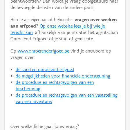
beantwoorden? Dan wordt je vraag doorgestuurd naar
Persoon of collectief
de bevoegde diensten van de andere partij.
Downloads
Heb je als eigenaar of beheerder
vragen over werken
aan erfgoed
?
Op onze website lees je bij wie je
Hergebruik
terecht kan
, afhankelijk van je situatie: het agentschap
Onroerend Erfgoed of je stad of gemeente.
Aanmelden
Op
www.onroerenderfgoed.be
vind je antwoord op
vragen over:
de soorten onroerend erfgoed
de mogelijkheden voor financiële ondersteuning
de procedure en rechtsgevolgen van een
bescherming
de procedure en rechtsgevolgen van een vaststelling
van een inventaris
Over welke fiche gaat jouw vraag?