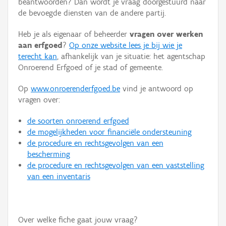
beantwoorden? Dan wordt je vraag doorgestuurd naar
Persoon of collectief
de bevoegde diensten van de andere partij.
Downloads
Heb je als eigenaar of beheerder
vragen over werken
aan erfgoed
?
Op onze website lees je bij wie je
Hergebruik
terecht kan
, afhankelijk van je situatie: het agentschap
Onroerend Erfgoed of je stad of gemeente.
Aanmelden
Op
www.onroerenderfgoed.be
vind je antwoord op
vragen over:
de soorten onroerend erfgoed
de mogelijkheden voor financiële ondersteuning
de procedure en rechtsgevolgen van een
bescherming
de procedure en rechtsgevolgen van een vaststelling
van een inventaris
Over welke fiche gaat jouw vraag?