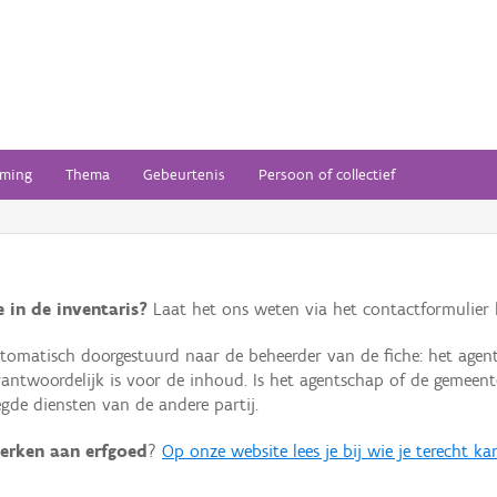
ming
Thema
Gebeurtenis
Persoon of collectief
 in de inventaris?
Laat het ons weten via het contactformulier h
omatisch doorgestuurd naar de beheerder van de fiche: het agen
verantwoordelijk is voor de inhoud. Is het agentschap of de geme
de diensten van de andere partij.
erken aan erfgoed
?
Op onze website lees je bij wie je terecht ka