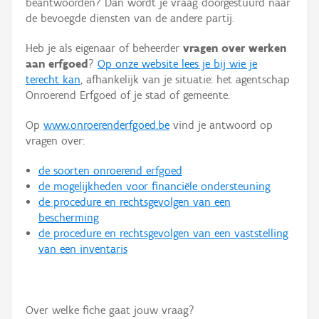
beantwoorden? Dan wordt je vraag doorgestuurd naar
Persoon of collectief
de bevoegde diensten van de andere partij.
Downloads
Heb je als eigenaar of beheerder
vragen over werken
aan erfgoed
?
Op onze website lees je bij wie je
Hergebruik
terecht kan
, afhankelijk van je situatie: het agentschap
Onroerend Erfgoed of je stad of gemeente.
Aanmelden
Op
www.onroerenderfgoed.be
vind je antwoord op
vragen over:
de soorten onroerend erfgoed
de mogelijkheden voor financiële ondersteuning
de procedure en rechtsgevolgen van een
bescherming
de procedure en rechtsgevolgen van een vaststelling
van een inventaris
Over welke fiche gaat jouw vraag?