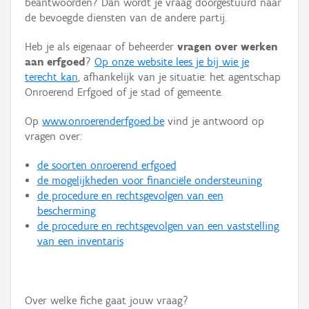
beantwoorden? Dan wordt je vraag doorgestuurd naar
Persoon of collectief
de bevoegde diensten van de andere partij.
Downloads
Heb je als eigenaar of beheerder
vragen over werken
aan erfgoed
?
Op onze website lees je bij wie je
Hergebruik
terecht kan
, afhankelijk van je situatie: het agentschap
Onroerend Erfgoed of je stad of gemeente.
Aanmelden
Op
www.onroerenderfgoed.be
vind je antwoord op
vragen over:
de soorten onroerend erfgoed
de mogelijkheden voor financiële ondersteuning
de procedure en rechtsgevolgen van een
bescherming
de procedure en rechtsgevolgen van een vaststelling
van een inventaris
Over welke fiche gaat jouw vraag?