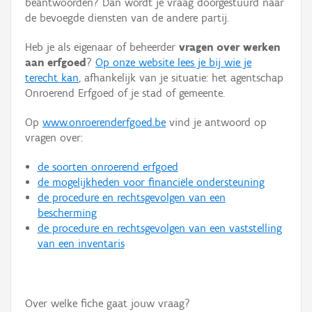
beantwoorden? Dan wordt je vraag doorgestuurd naar
Persoon of collectief
de bevoegde diensten van de andere partij.
Downloads
Heb je als eigenaar of beheerder
vragen over werken
aan erfgoed
?
Op onze website lees je bij wie je
Hergebruik
terecht kan
, afhankelijk van je situatie: het agentschap
Onroerend Erfgoed of je stad of gemeente.
Aanmelden
Op
www.onroerenderfgoed.be
vind je antwoord op
vragen over:
de soorten onroerend erfgoed
de mogelijkheden voor financiële ondersteuning
de procedure en rechtsgevolgen van een
bescherming
de procedure en rechtsgevolgen van een vaststelling
van een inventaris
Over welke fiche gaat jouw vraag?