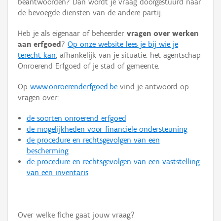
beantwoorden? Dan wordt je vraag doorgestuurd naar
Persoon of collectief
de bevoegde diensten van de andere partij.
Downloads
Heb je als eigenaar of beheerder
vragen over werken
aan erfgoed
?
Op onze website lees je bij wie je
Hergebruik
terecht kan
, afhankelijk van je situatie: het agentschap
Onroerend Erfgoed of je stad of gemeente.
Aanmelden
Op
www.onroerenderfgoed.be
vind je antwoord op
vragen over:
de soorten onroerend erfgoed
de mogelijkheden voor financiële ondersteuning
de procedure en rechtsgevolgen van een
bescherming
de procedure en rechtsgevolgen van een vaststelling
van een inventaris
Over welke fiche gaat jouw vraag?