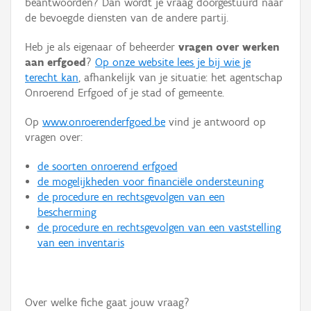
beantwoorden? Dan wordt je vraag doorgestuurd naar
Persoon of collectief
de bevoegde diensten van de andere partij.
Downloads
Heb je als eigenaar of beheerder
vragen over werken
aan erfgoed
?
Op onze website lees je bij wie je
Hergebruik
terecht kan
, afhankelijk van je situatie: het agentschap
Onroerend Erfgoed of je stad of gemeente.
Aanmelden
Op
www.onroerenderfgoed.be
vind je antwoord op
vragen over:
de soorten onroerend erfgoed
de mogelijkheden voor financiële ondersteuning
de procedure en rechtsgevolgen van een
bescherming
de procedure en rechtsgevolgen van een vaststelling
van een inventaris
Over welke fiche gaat jouw vraag?