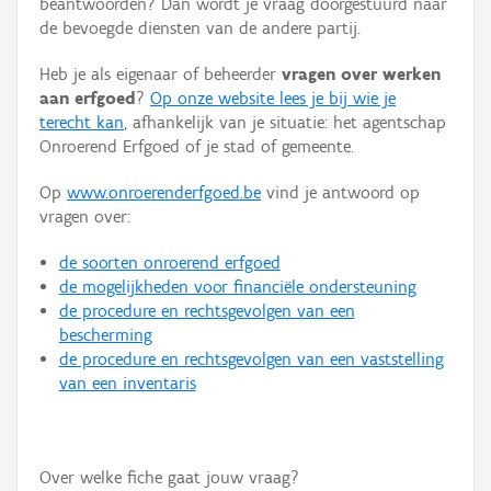
beantwoorden? Dan wordt je vraag doorgestuurd naar
Persoon of collectief
de bevoegde diensten van de andere partij.
Downloads
Heb je als eigenaar of beheerder
vragen over werken
aan erfgoed
?
Op onze website lees je bij wie je
Hergebruik
terecht kan
, afhankelijk van je situatie: het agentschap
Onroerend Erfgoed of je stad of gemeente.
Aanmelden
Op
www.onroerenderfgoed.be
vind je antwoord op
vragen over:
de soorten onroerend erfgoed
de mogelijkheden voor financiële ondersteuning
de procedure en rechtsgevolgen van een
bescherming
de procedure en rechtsgevolgen van een vaststelling
van een inventaris
Over welke fiche gaat jouw vraag?