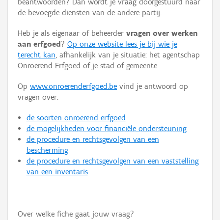
beantwoorden? Dan wordt je vraag doorgestuurd naar
Persoon of collectief
de bevoegde diensten van de andere partij.
Downloads
Heb je als eigenaar of beheerder
vragen over werken
aan erfgoed
?
Op onze website lees je bij wie je
Hergebruik
terecht kan
, afhankelijk van je situatie: het agentschap
Onroerend Erfgoed of je stad of gemeente.
Aanmelden
Op
www.onroerenderfgoed.be
vind je antwoord op
vragen over:
de soorten onroerend erfgoed
de mogelijkheden voor financiële ondersteuning
de procedure en rechtsgevolgen van een
bescherming
de procedure en rechtsgevolgen van een vaststelling
van een inventaris
Over welke fiche gaat jouw vraag?