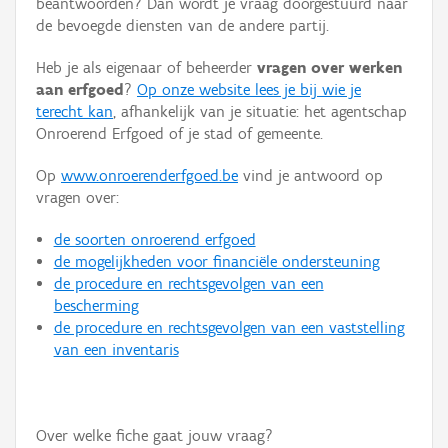
beantwoorden? Dan wordt je vraag doorgestuurd naar
Persoon of collectief
de bevoegde diensten van de andere partij.
Downloads
Heb je als eigenaar of beheerder
vragen over werken
aan erfgoed
?
Op onze website lees je bij wie je
Hergebruik
terecht kan
, afhankelijk van je situatie: het agentschap
Onroerend Erfgoed of je stad of gemeente.
Aanmelden
Op
www.onroerenderfgoed.be
vind je antwoord op
vragen over:
de soorten onroerend erfgoed
de mogelijkheden voor financiële ondersteuning
de procedure en rechtsgevolgen van een
bescherming
de procedure en rechtsgevolgen van een vaststelling
van een inventaris
Over welke fiche gaat jouw vraag?