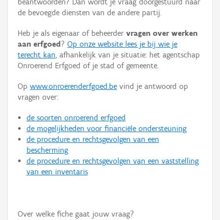
beantwoorden? Dan wordt je vraag doorgestuurd naar
Persoon of collectief
de bevoegde diensten van de andere partij.
Downloads
Heb je als eigenaar of beheerder
vragen over werken
aan erfgoed
?
Op onze website lees je bij wie je
Hergebruik
terecht kan
, afhankelijk van je situatie: het agentschap
Onroerend Erfgoed of je stad of gemeente.
Aanmelden
Op
www.onroerenderfgoed.be
vind je antwoord op
vragen over:
de soorten onroerend erfgoed
de mogelijkheden voor financiële ondersteuning
de procedure en rechtsgevolgen van een
bescherming
de procedure en rechtsgevolgen van een vaststelling
van een inventaris
Over welke fiche gaat jouw vraag?