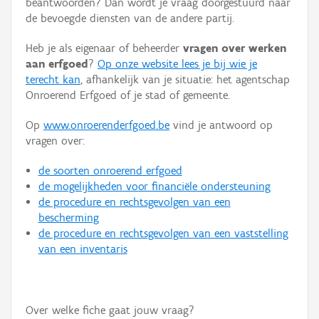
beantwoorden? Dan wordt je vraag doorgestuurd naar
Persoon of collectief
de bevoegde diensten van de andere partij.
Downloads
Heb je als eigenaar of beheerder
vragen over werken
aan erfgoed
?
Op onze website lees je bij wie je
Hergebruik
terecht kan
, afhankelijk van je situatie: het agentschap
Onroerend Erfgoed of je stad of gemeente.
Aanmelden
Op
www.onroerenderfgoed.be
vind je antwoord op
vragen over:
de soorten onroerend erfgoed
de mogelijkheden voor financiële ondersteuning
de procedure en rechtsgevolgen van een
bescherming
de procedure en rechtsgevolgen van een vaststelling
van een inventaris
Over welke fiche gaat jouw vraag?