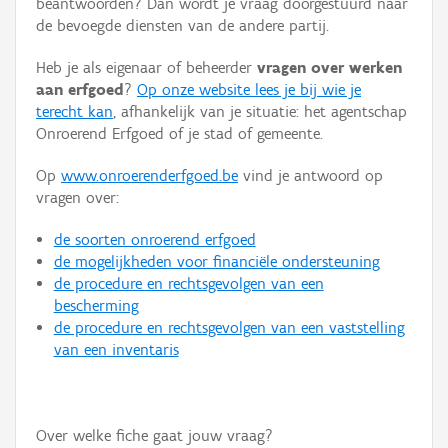
beantwoorden? Dan wordt je vraag doorgestuurd naar
Persoon of collectief
de bevoegde diensten van de andere partij.
Downloads
Heb je als eigenaar of beheerder
vragen over werken
aan erfgoed
?
Op onze website lees je bij wie je
Hergebruik
terecht kan
, afhankelijk van je situatie: het agentschap
Onroerend Erfgoed of je stad of gemeente.
Aanmelden
Op
www.onroerenderfgoed.be
vind je antwoord op
vragen over:
de soorten onroerend erfgoed
de mogelijkheden voor financiële ondersteuning
de procedure en rechtsgevolgen van een
bescherming
de procedure en rechtsgevolgen van een vaststelling
van een inventaris
Over welke fiche gaat jouw vraag?