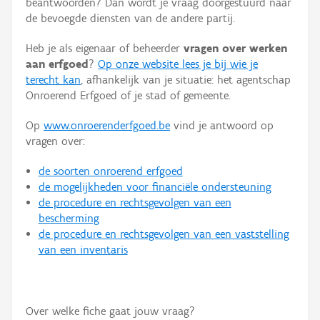
beantwoorden? Dan wordt je vraag doorgestuurd naar
Persoon of collectief
de bevoegde diensten van de andere partij.
Downloads
Heb je als eigenaar of beheerder
vragen over werken
aan erfgoed
?
Op onze website lees je bij wie je
Hergebruik
terecht kan
, afhankelijk van je situatie: het agentschap
Onroerend Erfgoed of je stad of gemeente.
Aanmelden
Op
www.onroerenderfgoed.be
vind je antwoord op
vragen over:
de soorten onroerend erfgoed
de mogelijkheden voor financiële ondersteuning
de procedure en rechtsgevolgen van een
bescherming
de procedure en rechtsgevolgen van een vaststelling
van een inventaris
Over welke fiche gaat jouw vraag?