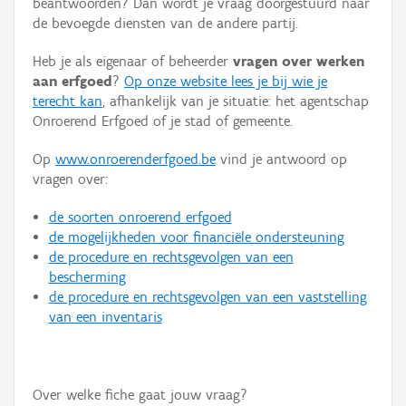
beantwoorden? Dan wordt je vraag doorgestuurd naar
Persoon of collectief
de bevoegde diensten van de andere partij.
Downloads
Heb je als eigenaar of beheerder
vragen over werken
aan erfgoed
?
Op onze website lees je bij wie je
Hergebruik
terecht kan
, afhankelijk van je situatie: het agentschap
Onroerend Erfgoed of je stad of gemeente.
Aanmelden
Op
www.onroerenderfgoed.be
vind je antwoord op
vragen over:
de soorten onroerend erfgoed
de mogelijkheden voor financiële ondersteuning
de procedure en rechtsgevolgen van een
bescherming
de procedure en rechtsgevolgen van een vaststelling
van een inventaris
Over welke fiche gaat jouw vraag?