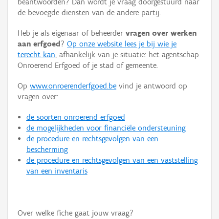
beantwoorden? Dan wordt je vraag doorgestuurd naar
Persoon of collectief
de bevoegde diensten van de andere partij.
Downloads
Heb je als eigenaar of beheerder
vragen over werken
aan erfgoed
?
Op onze website lees je bij wie je
Hergebruik
terecht kan
, afhankelijk van je situatie: het agentschap
Onroerend Erfgoed of je stad of gemeente.
Aanmelden
Op
www.onroerenderfgoed.be
vind je antwoord op
vragen over:
de soorten onroerend erfgoed
de mogelijkheden voor financiële ondersteuning
de procedure en rechtsgevolgen van een
bescherming
de procedure en rechtsgevolgen van een vaststelling
van een inventaris
Over welke fiche gaat jouw vraag?