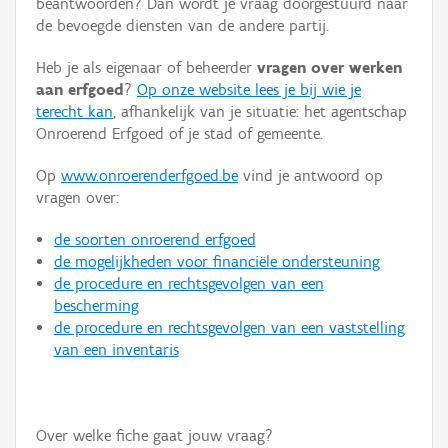
beantwoorden? Dan wordt je vraag doorgestuurd naar
Persoon of collectief
de bevoegde diensten van de andere partij.
Downloads
Heb je als eigenaar of beheerder
vragen over werken
aan erfgoed
?
Op onze website lees je bij wie je
Hergebruik
terecht kan
, afhankelijk van je situatie: het agentschap
Onroerend Erfgoed of je stad of gemeente.
Aanmelden
Op
www.onroerenderfgoed.be
vind je antwoord op
vragen over:
de soorten onroerend erfgoed
de mogelijkheden voor financiële ondersteuning
de procedure en rechtsgevolgen van een
bescherming
de procedure en rechtsgevolgen van een vaststelling
van een inventaris
Over welke fiche gaat jouw vraag?