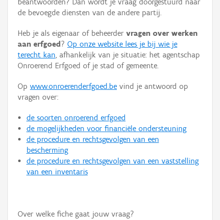
beantwoorden? Dan wordt je vraag doorgestuurd naar
Persoon of collectief
de bevoegde diensten van de andere partij.
Downloads
Heb je als eigenaar of beheerder
vragen over werken
aan erfgoed
?
Op onze website lees je bij wie je
Hergebruik
terecht kan
, afhankelijk van je situatie: het agentschap
Onroerend Erfgoed of je stad of gemeente.
Aanmelden
Op
www.onroerenderfgoed.be
vind je antwoord op
vragen over:
de soorten onroerend erfgoed
de mogelijkheden voor financiële ondersteuning
de procedure en rechtsgevolgen van een
bescherming
de procedure en rechtsgevolgen van een vaststelling
van een inventaris
Over welke fiche gaat jouw vraag?