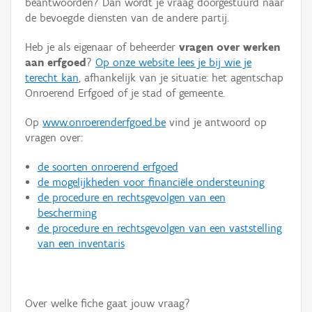
beantwoorden? Dan wordt je vraag doorgestuurd naar
Persoon of collectief
de bevoegde diensten van de andere partij.
Downloads
Heb je als eigenaar of beheerder
vragen over werken
aan erfgoed
?
Op onze website lees je bij wie je
Hergebruik
terecht kan
, afhankelijk van je situatie: het agentschap
Onroerend Erfgoed of je stad of gemeente.
Aanmelden
Op
www.onroerenderfgoed.be
vind je antwoord op
vragen over:
de soorten onroerend erfgoed
de mogelijkheden voor financiële ondersteuning
de procedure en rechtsgevolgen van een
bescherming
de procedure en rechtsgevolgen van een vaststelling
van een inventaris
Over welke fiche gaat jouw vraag?